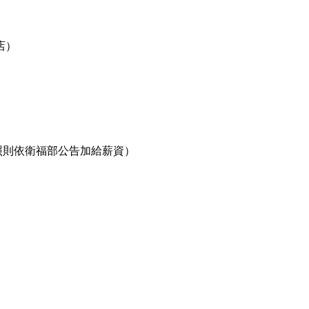
店）
執照則依衛福部公告加給薪資）