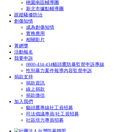
桃園南區輔導團
新北市據點輔導團
跟蹤騷擾防治
創傷知情
成為創傷知情
實務應用
相關影片
菁網獎
活動報名
我要申訴
0800-434-434貓頭鷹防暴監督申訴專線
性別暴力案件報導內容監督申訴
捐款支持
捐款資訊
線上捐款
捐款徵信
加入我們
貓頭鷹專線社工員招募
司法倡議專員/社工員招募
社區培力專員招募