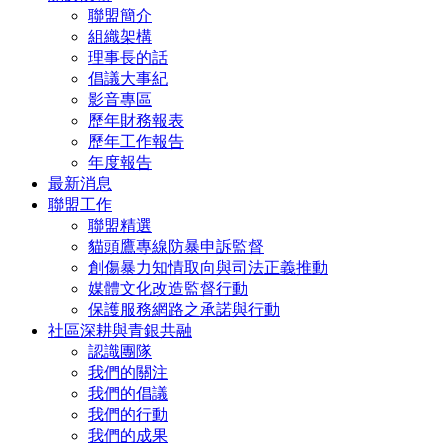
聯盟簡介
組織架構
理事長的話
倡議大事紀
影音專區
歷年財務報表
歷年工作報告
年度報告
最新消息
聯盟工作
聯盟精選
貓頭鷹專線防暴申訴監督
創傷暴力知情取向與司法正義推動
媒體文化改造監督行動
保護服務網路之承諾與行動
社區深耕與青銀共融
認識團隊
我們的關注
我們的倡議
我們的行動
我們的成果